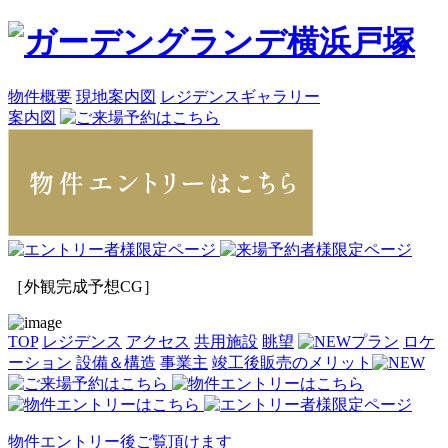
物件概要
現地案内図
レジデンスギャラリー
案内図
［外観完成予想CG］
TOP
レジデンス
アクセス
共用施設
眺望
プラン
ロケ
ーション
設備＆構造
事業主
竣工後販売のメリット
物件エントリー後ご覧頂けます