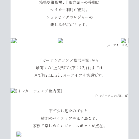
箱根や御殿場、千葉方面への移動は
マイカー利用が便利。
ショッピングやレジャーの
楽しみが広がります。
［カーアクセス図］
「ガーデングランデ横浜戸塚」から
最寄りの「上矢部IC（下り）入口」までは
車で約2.1kmと、カーライフも快適です。
［インターチェンジ案内図］
車で少し足をのばすと、
横浜のベイエリアや江ノ島など、
家族で楽しめるレジャースポットが点在。