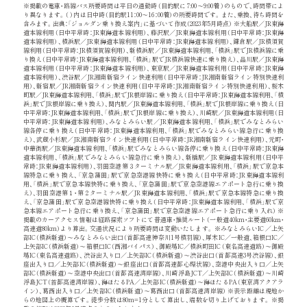
※掲載の電車・路線バス所要時間は平日の通勤時（目的駅に 7:00～9:00着 ）のもので、時間帯によ
り異なります。（ ）内は日中時（目的駅11：00～16：00着）の所要時間です。また、乗換、待ち時間を
含みます。出典：「ジョルダン乗り換え案内」に基づいて作成（2023年5月時点） ※大船駅／JR東海
道本線利用（日中平常時：JR東海道本線利用）、藤沢駅／JR東海道本線利用（日中平常時：JR東海
道本線利用）、横浜駅／JR東海道本線利用（日中平常時：JR東海道本線利用）、鎌倉駅／JR横須賀
線利用（日中平常時：JR横須賀線利用）、新横浜駅／JR東海道本線利用、「横浜」駅でJR横浜線に乗
り換え（日中平常時：JR東海道本線利用、「横浜」駅でJR横浜線快速に乗り換え）、品川駅／JR東海
道本線利用（日中平常時：JR東海道本線利用）、東京駅／JR東海道本線利用（日中平常時：JR東海
道本線利用）、渋谷駅／JR湘南新宿ライン快速利用（日中平常時：JR湘南新宿ライン特別快速利
用）、新宿駅／JR湘南新宿ライン快速利用（日中平常時：JR湘南新宿ライン特別快速利用）、桜木
町駅／JR東海道本線利用、「横浜」駅でJR根岸線に乗り換え（日中平常時：JR東海道本線利用、「横
浜」駅でJR根岸線に乗り換え）、関内駅／JR東海道本線利用、「横浜」駅でJR根岸線に乗り換え（日
中平常時：JR東海道本線利⽤、「横浜」駅でJR根岸線に乗り換え）、川崎駅／JR東海道本線利用（日
中平常時：JR東海道本線利用）、みなとみらい駅／JR東海道本線利用、「横浜」駅でみなとみらい
線各停に乗り換え（日中平常時：JR東海道本線利用、「横浜」駅でみなとみらい線急行に乗り換
え）、武蔵小杉駅／JR湘南新宿ライン快速利用（日中平常時：JR湘南新宿ライン快速利用）、元町・
中華街駅／JR東海道本線利用、「横浜」駅でみなとみらい線各停に乗り換え（日中平常時：JR東海
道本線利⽤、「横浜」駅でみなとみらい線急行に乗り換え）、新橋駅／JR東海道本線利用（日中平
常時：JR東海道本線利用）、羽田空港第３ターミナル駅／JR東海道本線利用、「横浜」駅で京急本
線特急に乗り換え、「京急蒲田」駅で京急空港線快特に乗り換え（日中平常時：JR東海道本線利
用、「横浜」駅で京急本線快特に乗り換え、「京急蒲田」駅で京急空港線エアポート急⾏に乗り換
え）、羽田空港第１・第２ターミナル駅／JR東海道本線利⽤、「横浜」駅で京急本線特急に乗り換
え、「京急蒲田」駅で京急空港線快特に乗り換え（日中平常時：JR東海道本線利用、「横浜」駅で京
急本線エアポート急行に乗り換え、「京急蒲田」駅で京急空港線エアポート急行に乗り入れ） ※
掲載のカーアクセス情報は経路探索ソフトにて普通車・推奨ルート（一般道40km・主要道60kｍ・
高速道80km）より算出。交通状況により所要時間は変動いたします。 ※みなとみらいIC ／上矢
部IC（横浜新道）～みなとみらい出口（首都高速神奈川1号横羽線）、厚木IC／一般道、箱根口IC／
上矢部IC（横浜新道）～箱根口IC（西湘バイパス）、御殿場IC／横浜町⽥IC（東名高速道路）～御殿
場IC（東名高速道路）、渋谷出入り口／上矢部IC（横浜新道）～渋谷出口（首都高速3号渋谷線）、銀
座出入り口／上矢部IC（横浜新道）～銀座出口（首都高速都心環状線）、空港中央出入り口／上矢
部IC（横浜新道）～空港中央出口（首都高速湾岸線）、川崎浮島JCT／上矢部IC（横浜新道）～川崎
浮島JCT（⾸都高速湾岸線）、海ほたるPA／上矢部IC（横浜新道）～海ほたるPA（東京湾アクアラ
イン）、葛西出入り口／上矢部IC（横浜新道）～葛西出口（首都高速湾岸線） ※表示距離は現地か
らの地図上の概算です。徒歩分数は80m=1分として算出し、端数を切り上げております。 ※掲