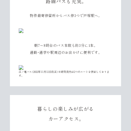
路線バスも充実。
物件最寄停留所から
バス停3つで戸塚駅へ。
朝7〜8時台のバス本数も約3分に1本。
通勤・通学や駅周辺のお出かけに便利です。
江ノ電バス（2022年11月12日改正）※時刻表内は2つのルートを併記しておりま
す。
暮らしの楽しみが広がる
カーアクセス。