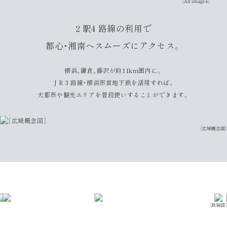
［All images］
2 駅4 路線の利用で
都心・湘南へスムーズにアクセス。
横浜、鎌倉、藤沢が約11km圏内に。
J R 3 路線・横浜市営地下鉄を活用すれば、
大都市や観光エリアを普段使いすることができます。
［広域概念図］
［路線図］