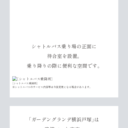
［Image］
※所要時間は建設地から駅発着所までの実測時間で道路状況により異なります。
（駅発着所
から横浜市営地下鉄「戸塚」駅徒歩1分、JR線「戸塚」駅徒歩2分）
シャトルバス乗り場の正面に
待合室を設置。
乗り降りの際に便利な空間です。
［シャトルバス乗降所］
※シャトルバスのサービス内容等は今後変更になる場合があります。
「ガーデングランデ横浜戸塚」は