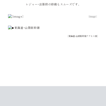
レジャー・出張時の移動もスムーズです。
［image］
［東海道・山陽新幹線アクセス図］
［All images］